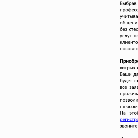
Выбрав
профес
учитыв
общени
без сте
услуг п
клиенто
посовет
Приобр
хитрых 
Ваши да
будет с
все за
прожива
позволи
плюсом 
На это
регистр
звоните