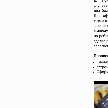
Для пол
случаев
два бол
Для оф
момента
законе 
минимум
на ребе
сделае
зарегис
Пропис
Сдела
Устрои
Оформ