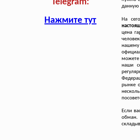
Telegram:
данную 
Нажмите тут
На сег
настоя
цена г
челове
нашему
официал
можете
наши с
регуля
Федерац
рынке о
нескол
посовет
Если ва
обман.
складыв