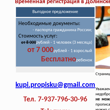
Временная регистрация в Долинск
Выгодное предложение
Необходимые документы:
- паспорта гражданина России;
Стоимость услуг:
от 8 000
рублей - 1 человек (3 месяца)
от 7 000
рублей - 1 взрослый
Бесплатно
ребенок
Страниц
kupi.propisku@gmail.com
Уважае
недобро
Тел. 7-937-796-30-96
не мож
прописа
нужно с