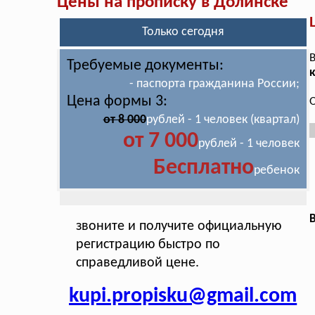
Цены на прописку в Долинске
Только сегодня
В
Требуемые документы:
к
- паспорта гражданина России;
Цена формы 3:
О
от 8 000
рублей - 1 человек (квартал)
от 7 000
рублей - 1 человек
Бесплатно
ребенок
В
звоните и получите официальную
регистрацию быстро по
справедливой цене.
kupi.propisku@gmail.com